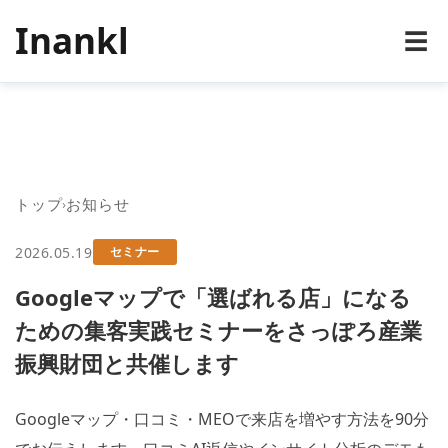
Inankl
☰
OUT
VICE
WS
MPANY
NTACT
トップ
お知らせ
›
2026.05.19
セミナー
Googleマップで「選ばれる店」になる
ための集客実践セミナーをさっぽろ産業
振興財団と共催します
Googleマップ・口コミ・MEOで来店を増やす方法を90分