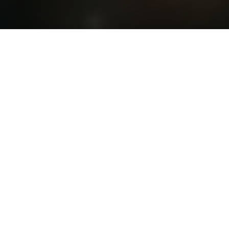
私たちについて
ABOUT
中小企業に、デジタルの力を。
Inankl（イナンクル）は、アイヌ語で「幸せ」を意味する