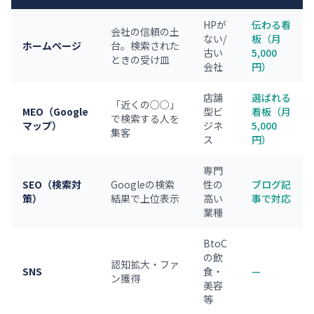
HPが
伝わる看
会社の信頼の土
ない/
板（月
ホームページ
台。検索された
古い
5,000
ときの受け皿
会社
円）
店舗
選ばれる
「近くの○○」
MEO（Google
型ビ
看板（月
で検索する人を
マップ）
ジネ
5,000
集客
ス
円）
専門
SEO（検索対
Googleの検索
性の
ブログ記
策）
結果で上位表示
高い
事で対応
業種
BtoC
の飲
認知拡大・ファ
SNS
食・
—
ン獲得
美容
等