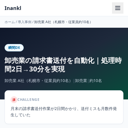
Inankl
ホーム
/
導入事例
/
卸売業 A社（札幌市・従業員約10名）
瞬間DX
卸売業の請求書送付を自動化｜処理時
間2日→30分を実現
卸売業 A社（札幌市・従業員約10名）
|
卸売業
|
約10名
CHALLENGE
課
月末の請求書送付作業が2日間かかり、送付ミスも月数件発
生していた