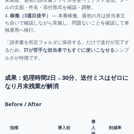
実装後、過去の請求書ファイルを使ってテスト送信。メー
ルの文面・件名・添付形式を確認・調整。
稼働（3週目後半）
— 本番稼働。最初の月は担当者立
ち合いで確認しながら実施し、問題ないことを確認して単
独運用へ移行。
「請求書を所定フォルダに保存する」だけで送付が完了す
るため、
ITが苦手な担当者でもすぐに使いこなせる
シンプ
ルさが特徴です。
成果：処理時間2日→30分、送付ミスはゼロに
なり月末残業が解消
Before / After
導
指標
導入前
入
削減率
後