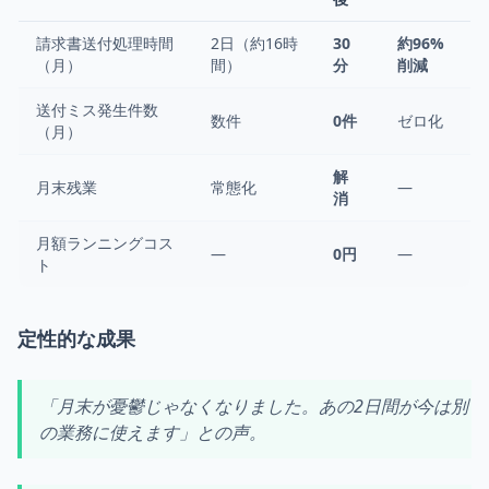
請求書送付処理時間
2日（約16時
30
約96%
（月）
間）
分
削減
送付ミス発生件数
数件
0件
ゼロ化
（月）
解
月末残業
常態化
—
消
月額ランニングコス
—
0円
—
ト
定性的な成果
「月末が憂鬱じゃなくなりました。あの2日間が今は別
の業務に使えます」との声。