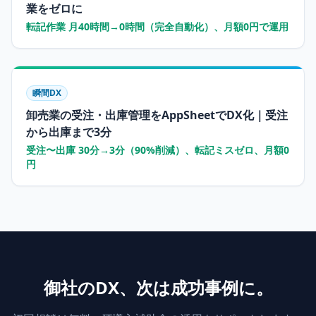
業をゼロに
転記作業 月40時間→0時間（完全自動化）、月額0円で運用
瞬間DX
卸売業の受注・出庫管理をAppSheetでDX化｜受注
から出庫まで3分
受注〜出庫 30分→3分（90%削減）、転記ミスゼロ、月額0
円
御社のDX、次は成功事例に。