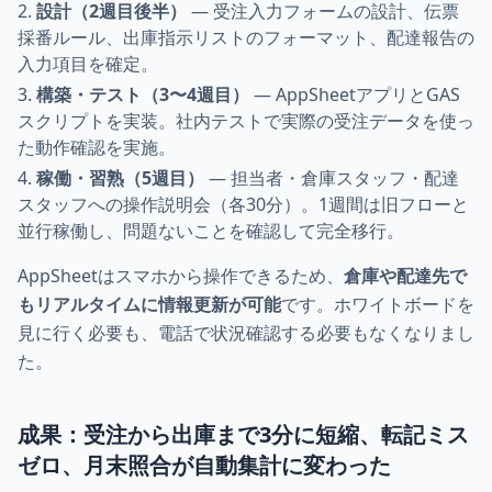
設計（2週目後半）
— 受注入力フォームの設計、伝票
採番ルール、出庫指示リストのフォーマット、配達報告の
入力項目を確定。
構築・テスト（3〜4週目）
— AppSheetアプリとGAS
スクリプトを実装。社内テストで実際の受注データを使っ
た動作確認を実施。
稼働・習熟（5週目）
— 担当者・倉庫スタッフ・配達
スタッフへの操作説明会（各30分）。1週間は旧フローと
並行稼働し、問題ないことを確認して完全移行。
AppSheetはスマホから操作できるため、
倉庫や配達先で
もリアルタイムに情報更新が可能
です。ホワイトボードを
見に行く必要も、電話で状況確認する必要もなくなりまし
た。
成果：受注から出庫まで3分に短縮、転記ミス
ゼロ、月末照合が自動集計に変わった