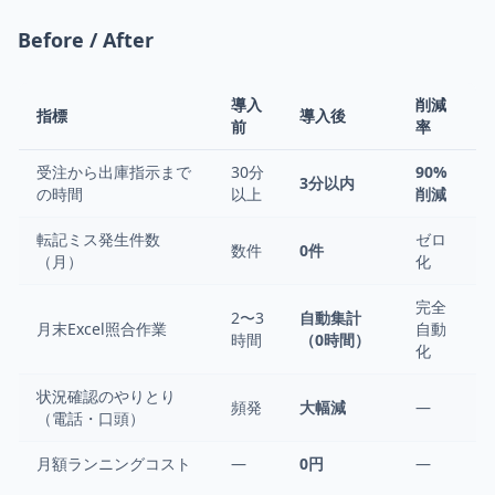
Before / After
導入
削減
指標
導入後
前
率
受注から出庫指示まで
30分
90%
3分以内
の時間
以上
削減
転記ミス発生件数
ゼロ
数件
0件
（月）
化
完全
2〜3
自動集計
月末Excel照合作業
自動
時間
（0時間）
化
状況確認のやりとり
頻発
大幅減
—
（電話・口頭）
月額ランニングコスト
—
0円
—