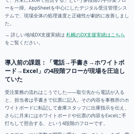
て、月末にExcelで照合する」という多段階の手作業フロ
ーを一掃。AppSheetを中心にしたデジタル受注管理シス
テムで、現場全体の処理速度と正確性が劇的に改善しまし
た。
→ 詳しい地域DX支援実績は
札幌のDX支援実績はこちら
をご覧ください。
導入前の課題：「電話→手書き→ホワイトボ
ード→Excel」の4段階フローが現場を圧迫し
ていた
受注業務の流れはこうでした——取引先から電話が入る
と、担当者は手書きで伝票に記入。その内容を事務所のホ
ワイトボードに転記して倉庫スタッフに出庫指示を伝え、
さらに月末にはホワイトボードや伝票の内容をExcelに手
打ちして照合する、という4段階のフローです。