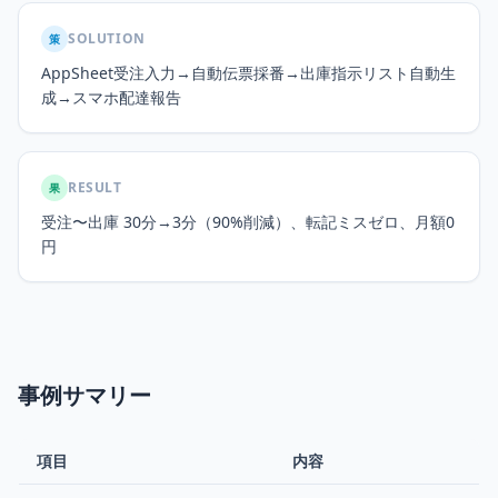
SOLUTION
策
AppSheet受注入力→自動伝票採番→出庫指示リスト自動生
成→スマホ配達報告
RESULT
果
受注〜出庫 30分→3分（90%削減）、転記ミスゼロ、月額0
円
事例サマリー
項目
内容