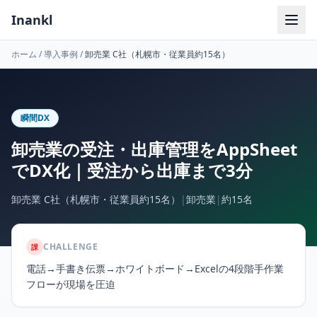
Inankl
ホーム
/
導入事例
/
卸売業 C社（札幌市・従業員約15名）
瞬間DX
卸売業の受注・出庫管理をAppSheet
でDX化｜受注から出庫まで3分
卸売業 C社（札幌市・従業員約15名）
|
卸売業
|
約15名
CHALLENGE
課
電話→手書き伝票→ホワイトボード→Excelの4段階手作業
フローが現場を圧迫