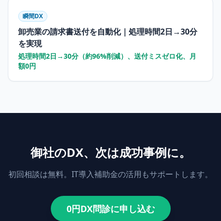
瞬間DX
卸売業の請求書送付を自動化｜処理時間2日→30分
を実現
処理時間2日→30分（約96%削減）、送付ミスゼロ化、月
額0円
御社のDX、次は成功事例に。
初回相談は無料。IT導入補助金の活用もサポートします。
0円DX問診に申し込む