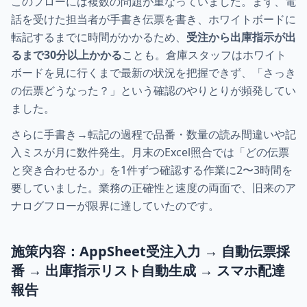
このフローには複数の問題が重なっていました。まず、電
話を受けた担当者が手書き伝票を書き、ホワイトボードに
転記するまでに時間がかかるため、
受注から出庫指示が出
るまで30分以上かかる
ことも。倉庫スタッフはホワイト
ボードを見に行くまで最新の状況を把握できず、「さっき
の伝票どうなった？」という確認のやりとりが頻発してい
ました。
さらに手書き→転記の過程で品番・数量の読み間違いや記
入ミスが月に数件発生。月末のExcel照合では「どの伝票
と突き合わせるか」を1件ずつ確認する作業に2〜3時間を
要していました。業務の正確性と速度の両面で、旧来のア
ナログフローが限界に達していたのです。
施策内容：AppSheet受注入力 → 自動伝票採
番 → 出庫指示リスト自動生成 → スマホ配達
報告